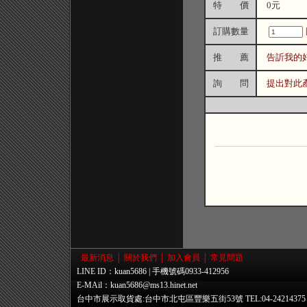
特 價
0元
訂購數量
推 薦
告訢我的
詢 問
提出對此
最新消息
│
關於我們
│
加入會員
│
常見問題
LINE ID：kuan5686 | 手機號碼0933-412956
E-MAil：
kuan5686@ms13.hinet.net
台中市展示取貨處:台中市北屯區豐樂五街53號 TEL:04-24214375