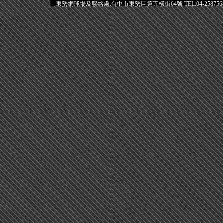
東勢網球場及聯絡處:台中市東勢區第五橫街64號 TEL:04-258756