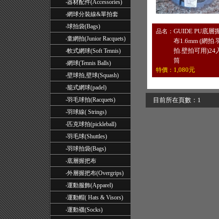
‧
器材配件(Accessories)
‧
網球分裝線&單拍套
‧
球拍袋(Bags)
GUIDE PU底層
品名：
‧
童網拍(Junior Racquets)
布1.6mm (網拍.
拍.壁拍可用)24
‧
軟式網球(Soft Tennis)
筒
‧
網球(Tennis Balls)
1,080元
特價：
‧
壁球拍,壁球(Squash)
‧
籠式網球(padel)
‧
羽毛球拍(Racquets)
目前所在頁數：1
‧
羽球線( Strings)
‧
匹克球拍(pickleball)
‧
羽毛球(Shuttles)
‧
羽球拍袋(Bags)
‧
底層握把布
‧
外層握把布(Overgrips)
‧
運動服飾(Apparel)
‧
運動帽( Hats & Visors)
‧
運動襪(Socks)