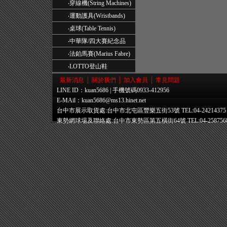
‧
穿線機(String Machines)
‧
運動護具(Wristbands)
‧
桌球(Table Tennis)
‧
中華隊/四大賽紀念品
‧
法鉑馬賽(Marius Fabre)
‧
LOTTO登山鞋
最新消息
│
關於我們
│
加入會員
│
常見問題
LINE ID：kuan5686 | 手機號碼0933-412956
E-MAil：
kuan5686@ms13.hinet.net
台中市展示取貨處:台中市北屯區豐樂五街53號 TEL:04-24214375
東勢網球場及聯絡處:台中市東勢區第五橫街64號 TEL:04-258756