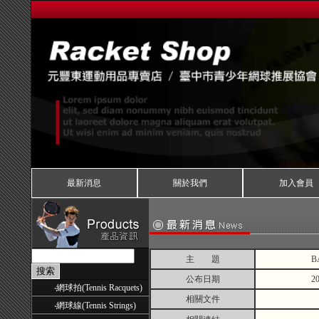
最新消息
關於我們
加入會員
主 題
B
公布日期
20
‧
網球拍(Tennis Racquets)
相關文件
‧
網球線(Tennis Strings)