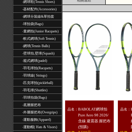
相關連結
‧
網球鞋(Tennis Shoes)
‧
器材配件(Accessories)
‧
網球分裝線&單拍套
‧
球拍袋(Bags)
‧
童網拍(Junior Racquets)
‧
軟式網球(Soft Tennis)
‧
網球(Tennis Balls)
‧
壁球拍,壁球(Squash)
‧
籠式網球(padel)
‧
羽毛球拍(Racquets)
‧
羽球線( Strings)
‧
匹克球拍(pickleball)
‧
羽毛球(Shuttles)
‧
羽球拍袋(Bags)
‧
底層握把布
BABOLAT網球拍
品名：
品名：
‧
外層握把布(Overgrips)
Pure Aero 98 2026/
‧
運動服飾(Apparel)
含線.避震器.握把布
(預購)
‧
運動帽( Hats & Visors)