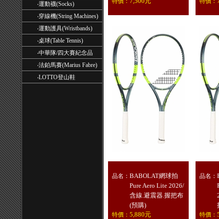
7,500元
特價：
特價：
‧
運動襪(Socks)
‧
穿線機(String Machines)
‧
運動護具(Wristbands)
‧
桌球(Table Tennis)
‧
中華隊/四大賽紀念品
‧
法鉑馬賽(Marius Fabre)
‧
LOTTO登山鞋
BABOLAT網球拍
品名：
品名：
Pure Aero Lite 2026/
含線.避震器.握把布
(預購)
5,880元
特價：
特價：